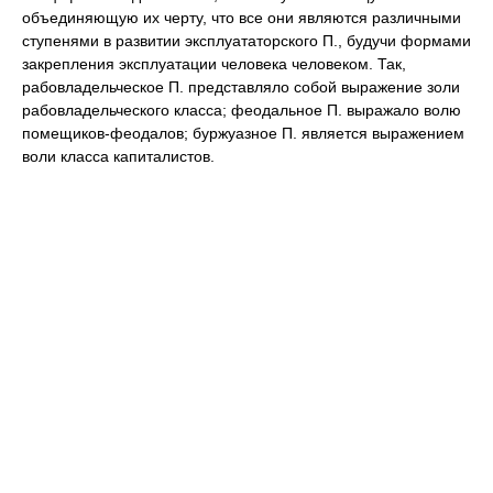
объединяющую их черту, что все они являются различными
ступенями в развитии эксплуататорского П., будучи формами
закрепления эксплуатации человека человеком. Так,
рабовладельческое П. представляло собой выражение золи
рабовладельческого класса; феодальное П. выражало волю
помещиков-феодалов; буржуазное П. является выражением
воли класса капиталистов.