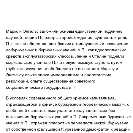
Маркс и Энгельс заложили основы единственной подлинно
научной теории П., раскрыв происхождение, сущность и роль
П. в жизни общества, разоблачив антинаучность и назначение
добуржуазных и буржуазных учений о П., как идеологических
средств эксплуататорских классов. Ленин и Сталин подняли
марксистское учение о П. на новую, высшую ступень путём
глубокого изучения и обобщения не известного Марксу и
Энгельсу опыта эпохи империализма и пролетарских
революций, опыта существования советского
социалистического государства и П.
В условиях современного общего кризиса капитализма,
отражающегося в кризисе буржуазной теоретической мысли, с
особенной ясностью выступает антинаучность всех без
исключения буржуазных учений о П. Современные буржуазные
учения о П., отражая поворот империалистической буржуазии
от собственной фальшивой ft урезанной демократии к реакции