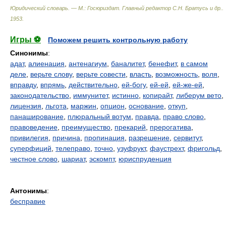
Юридический словарь. — М.: Госюриздат
.
Главный редактор С.Н. Братусь и др.
.
1953
.
Игры ⚽
Поможем решить контрольную работу
Синонимы
:
адат
,
алиенация
,
антенагиум
,
баналитет
,
бенефит
,
в самом
деле
,
верьте слову
,
верьте совести
,
власть
,
возможность
,
воля
,
вправду
,
впрямь
,
действительно
,
ей-богу
,
ей-ей
,
ей-же-ей
,
законодательство
,
иммунитет
,
истинно
,
копирайт
,
либерум вето
,
лицензия
,
льгота
,
маржин
,
опцион
,
основание
,
откуп
,
панаширование
,
плюральный вотум
,
правда
,
право слово
,
правоведение
,
преимущество
,
прекарий
,
прерогатива
,
привилегия
,
причина
,
пропинация
,
разрешение
,
сервитут
,
суперфиций
,
телеправо
,
точно
,
узуфрукт
,
фаустрехт
,
фригольд
,
честное слово
,
шариат
,
эскомпт
,
юриспруденция
Антонимы
:
бесправие