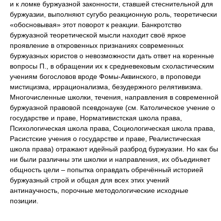
и к ломке буржуазной законности, ставшей стеснительной для
буржуазии, выполняют сугубо реакционную роль, теоретически
«обосновывая» этот поворот к реакции. Банкротство
буржуазной теоретической мысли находит своё яркое
проявление в откровенных признаниях современных
буржуазных юристов о невозможности дать ответ на коренные
вопросы П., в обращении их к средневековым схоластическим
учениям богословов вроде Фомы-Аквинского, в проповеди
мистицизма, иррационализма, безудержного релятивизма.
Многочисленные школки, течения, направления в современной
буржуазной правовой псевдонауке (см. Католическое учение о
государстве и праве, Нормативистская школа права,
Психологическая школа права, Социологическая школа права,
Расистские учения о государстве и праве, Реалистическая
школа права) отражают идейный разброд буржуазии. Но как бы
ни были различны эти школки и направления, их объединяет
общность цели – попытка оправдать обречённый историей
буржуазный строй и общая для всех этих учений
антинаучность, порочные методологические исходные
позиции.