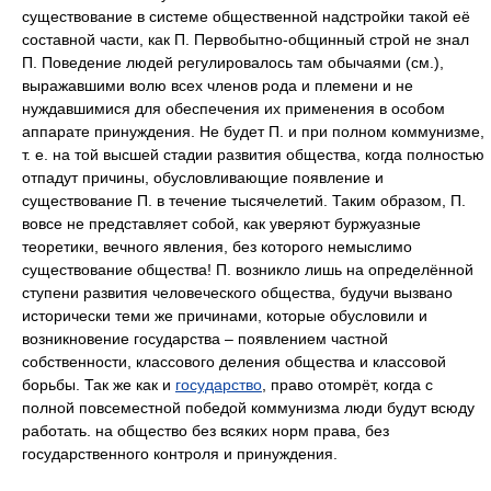
существование в системе общественной надстройки такой её
составной части, как П. Первобытно-общинный строй не знал
П. Поведение людей регулировалось там обычаями (см.),
выражавшими волю всех членов рода и племени и не
нуждавшимися для обеспечения их применения в особом
аппарате принуждения. Не будет П. и при полном коммунизме,
т. е. на той высшей стадии развития общества, когда полностью
отпадут причины, обусловливающие появление и
существование П. в течение тысячелетий. Таким образом, П.
вовсе не представляет собой, как уверяют буржуазные
теоретики, вечного явления, без которого немыслимо
существование общества! П. возникло лишь на определённой
ступени развития человеческого общества, будучи вызвано
исторически теми же причинами, которые обусловили и
возникновение государства – появлением частной
собственности, классового деления общества и классовой
борьбы. Так же как и
государство
, право отомрёт, когда с
полной повсеместной победой коммунизма люди будут всюду
работать. на общество без всяких норм права, без
государственного контроля и принуждения.