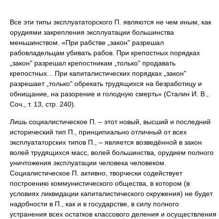
Все эти типы эксплуататорского П. являются не чем иным, как
орудиями закрепления эксплуатации большинства
меньшинством. «При рабстве „закон" разрешал
рабовладельцам убивать рабов. При крепостных порядках
„закон" разрешал крепостникам „только" продавать
крепостных... При капиталистических порядках „закон"
разрешает „только" обрекать трудящихся на безработицу и
обнищание, на разорение и голодную смерть» (Сталин И. В.,
Соч., т. 13, стр. 240).
Лишь социалистическое П. – этот новый, высший и последний
исторический тип П., принципиально отличный от всех
эксплуататорских типов П., – является возведённой в закон
волей трудящихся масс, волей большинства, орудием полного
уничтожения эксплуатации человека человеком.
Социалистическое П. активно, творчески содействует
построению коммунистического общества, в котором (в
условиях ликвидации капиталистического окружения) не будет
надобности в П., как и в государстве, в силу полного
устранения всех остатков классового деления и осуществления